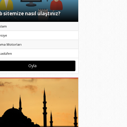
 sitemize nasıl ulaştınız?
klam
vsiye
ama Motorları
sadüfen