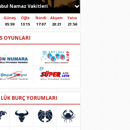
nbul
Güneş
Öğle
İkindi
Akşam
Yatsı
05:59
13:15
17:07
20:21
21:56
S OYUNLARI
LÜK BURÇ YORUMLARI
Ç
BOĞA
İKİZLER
YENGEÇ
art
20 Nisan
21 Mayıs
22 Haziran
san
20 Mayıs
21 Haziran
22 Temmuz