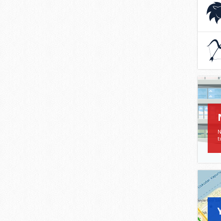
ASL
23 Te
22 Ağu
YA
22 Ka
21 Ar
N
t