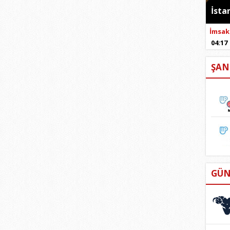
İsta
İmsak
04:17
ŞAN
GÜN
KO
21 M
19 Ni