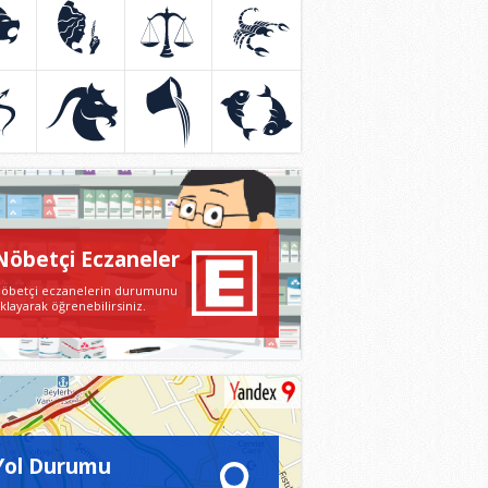
AN
BAŞAK
TERAZİ
AKREP
mmuz
23 Ağustos
23 Eylül
23 Ekim
stos
22 Eylül
22 Ekim
21 Kasım
Y
OĞLAK
KOVA
BALIK
sım
22 Aralık
22 Aralık
19 Şubat
alık
19 Ocak
19 Ocak
20 Mart
Nöbetçi Eczaneler
öbetçi eczanelerin durumunu
ıklayarak öğrenebilirsiniz.
Yol Durumu