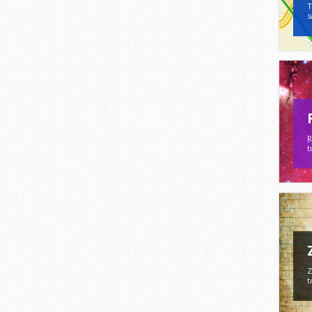
T
s
R
t
Z
t