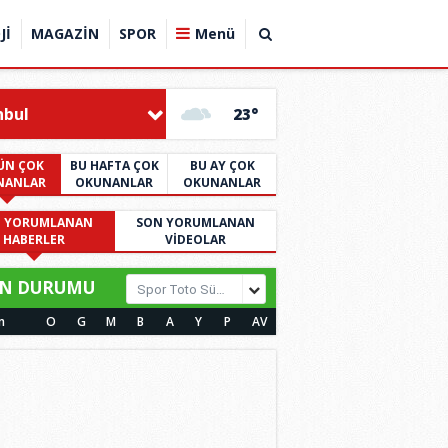
Jİ
MAGAZİN
SPOR
Menü
nbul
23°
ÜN ÇOK
BU HAFTA ÇOK
BU AY ÇOK
NANLAR
OKUNANLAR
OKUNANLAR
 YORUMLANAN
SON YORUMLANAN
HABERLER
VİDEOLAR
N DURUMU
Spor Toto Süper Lig
m
O
G
M
B
A
Y
P
AV