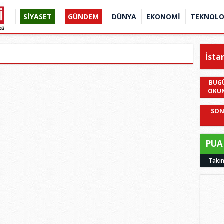
SİYASET
GÜNDEM
DÜNYA
EKONOMİ
TEKNOLO
İsta
BUG
OKU
SON
PUA
Takı