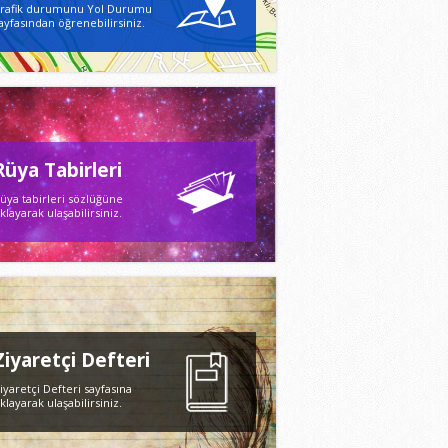
rafik durumunu Yol Durumu
ayfasından öğrenebilirsiniz.
Rüya Tabirleri
üya tabirleri sözlüğüne
ıklayarak ulaşabilirsiniz.
Ziyaretçi Defteri
iyaretçi Defteri sayfasına
ıklayarak ulaşabilirsiniz.