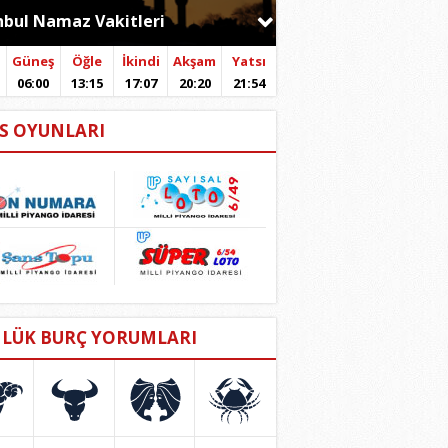
nbul
Güneş
Öğle
İkindi
Akşam
Yatsı
06:00
13:15
17:07
20:20
21:54
S OYUNLARI
LÜK BURÇ YORUMLARI
Ç
BOĞA
İKİZLER
YENGEÇ
art
20 Nisan
21 Mayıs
22 Haziran
san
20 Mayıs
21 Haziran
22 Temmuz