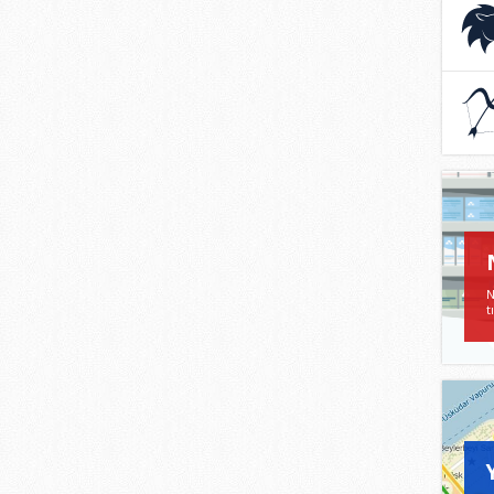
ASL
23 Te
22 Ağu
YA
22 Ka
21 Ar
N
t