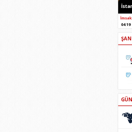
İsta
İmsak
04:19
ŞAN
GÜN
KO
21 M
19 Ni