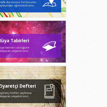
rafik durumunu Yol Durumu
ayfasından öğrenebilirsiniz.
Rüya Tabirleri
üya tabirleri sözlüğüne
ıklayarak ulaşabilirsiniz.
Ziyaretçi Defteri
iyaretçi Defteri sayfasına
ıklayarak ulaşabilirsiniz.