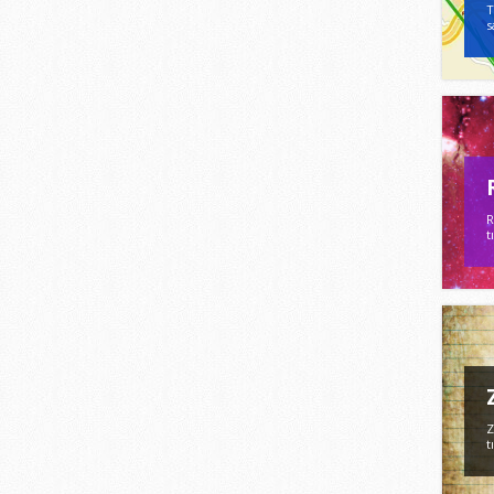
T
s
R
t
Z
t