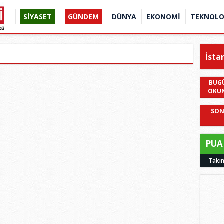
SİYASET
GÜNDEM
DÜNYA
EKONOMİ
TEKNOLO
İsta
BUG
OKU
SON
PUA
Takı