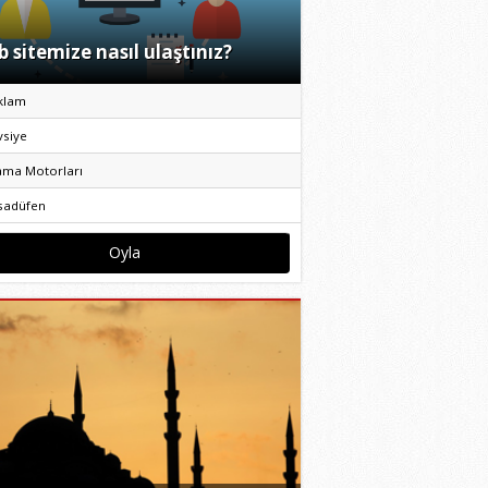
 sitemize nasıl ulaştınız?
klam
vsiye
ama Motorları
sadüfen