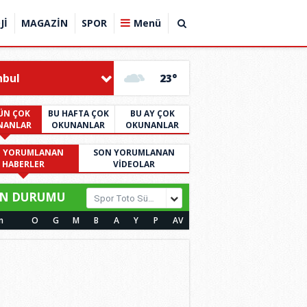
Jİ
MAGAZİN
SPOR
Menü
nbul
23°
ÜN ÇOK
BU HAFTA ÇOK
BU AY ÇOK
NANLAR
OKUNANLAR
OKUNANLAR
 YORUMLANAN
SON YORUMLANAN
HABERLER
VİDEOLAR
N DURUMU
Spor Toto Süper Lig
m
O
G
M
B
A
Y
P
AV