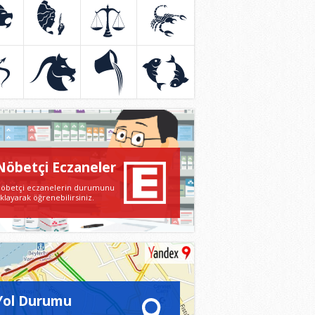
AN
BAŞAK
TERAZİ
AKREP
mmuz
23 Ağustos
23 Eylül
23 Ekim
stos
22 Eylül
22 Ekim
21 Kasım
Y
OĞLAK
KOVA
BALIK
sım
22 Aralık
22 Aralık
19 Şubat
alık
19 Ocak
19 Ocak
20 Mart
Nöbetçi Eczaneler
öbetçi eczanelerin durumunu
ıklayarak öğrenebilirsiniz.
Yol Durumu