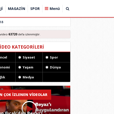
Jİ
MAGAZİN
SPOR
Menü
18
video
63720
defa izlenmiştir.
İDEO KATEGORİLERİ
ncel
Siyaset
Spor
onomi
Yaşam
Dünya
lık
Medya
N ÇOK İZLENEN VİDEOLAR
n Ilıcalı’dan Beyaz’ı