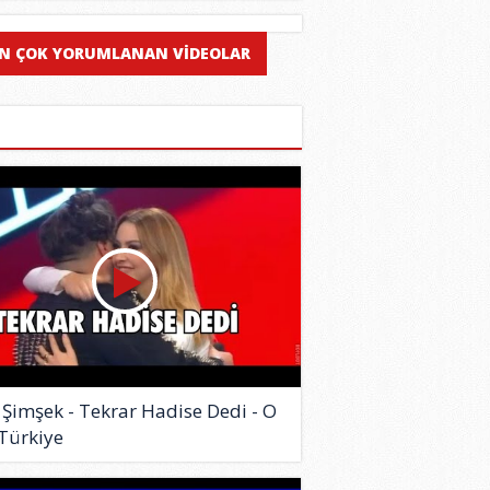
N ÇOK YORUMLANAN VİDEOLAR
 Şimşek - Tekrar Hadise Dedi - O
 Türkiye