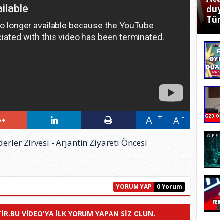
duy
Tür
A
A
ler Zirvesi - Arjantin Ziyareti Öncesi
YORUM YAP
0 Yorum
R.BU VIDEO'YA ILK YORUM YAPAN SIZ OLUN.