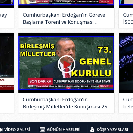
uay
Cumhurbaşkanı Erdoğan'ın Göreve
Cum
Başlama Töreni ve Konuşması ..
İSE
Cumhurbaşkanı Erdoğan'ın
Cum
Birleşmiş Milletler'de Konuşması 25..
bele
VİDEO GALERİ
GÜNÜN HABELERİ
KÖŞE YAZARLARI