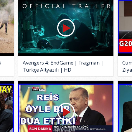
5
Avengers 4: EndGame | Fragman |
Cum
Türkçe Altyazılı | HD
Ziya