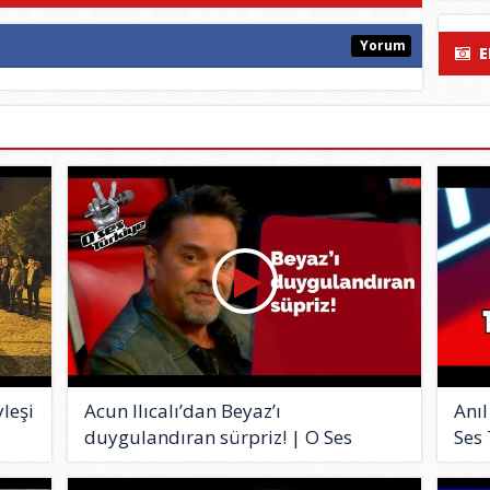
Yorum
E
yleşi
Acun Ilıcalı’dan Beyaz’ı
Anıl
duygulandıran sürpriz! | O Ses
Ses
Türk..