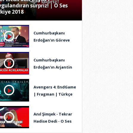
gulandıran sürpriz! | O Ses
kiye 2018
Cumhurbaşkanı
Erdoğan'ın Göreve
Başlama Töreni ve
Konuşması 9.7.2018
Cumhurbaşkanı
Erdoğan'ın Arjantin
Ziyareti Öncesi
Açıklamaları
Avengers 4: EndGame
29.11.2018
| Fragman | Türkçe
Altyazılı | HD
Anıl Şimşek - Tekrar
Hadise Dedi - O Ses
Türkiye