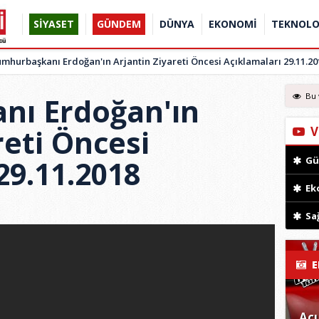
SİYASET
GÜNDEM
DÜNYA
EKONOMİ
TEKNOLO
mhurbaşkanı Erdoğan'ın Arjantin Ziyareti Öncesi Açıklamaları 29.11.20
Bu 
nı Erdoğan'ın
reti Öncesi
V
29.11.2018
Gü
Ek
Sağ
E
Acu