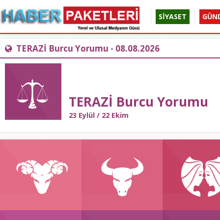
SİYASET
GÜN
TERAZİ Burcu Yorumu - 08.08.2026
TERAZİ Burcu Yorumu
23 Eylül / 22 Ekim
KOÇ
BOĞA
İKİZL
21 Mart
20 Nisan
21 May
19 Nisan
20 Mayıs
21 Hazi