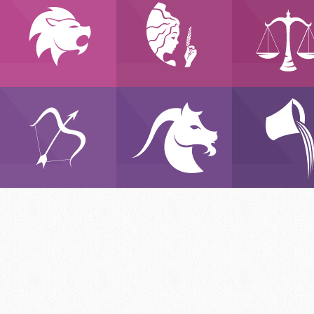
ASLAN
BAŞAK
TERAZ
23 Temmuz
23 Ağustos
23 Eylü
22 Ağustos
22 Eylül
22 Eki
YAY
OĞLAK
KOV
22 Kasım
22 Aralık
22 Aral
21 Aralık
19 Ocak
19 Oca