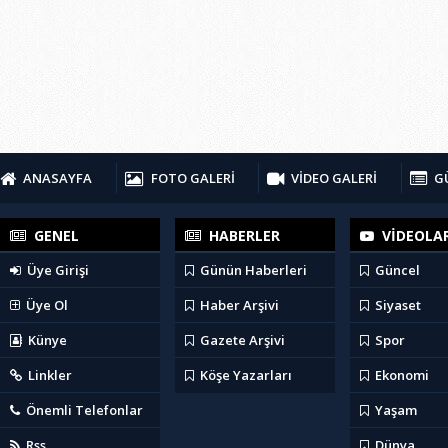
ANASAYFA
FOTO GALERİ
VİDEO GALERİ
G
GENEL
HABERLER
VİDEOLA
Üye Girişi
Günün Haberleri
Güncel
Üye Ol
Haber Arşivi
Siyaset
Künye
Gazete Arşivi
Spor
Linkler
Köşe Yazarları
Ekonomi
Önemli Telefonlar
Yaşam
Rss
Dünya