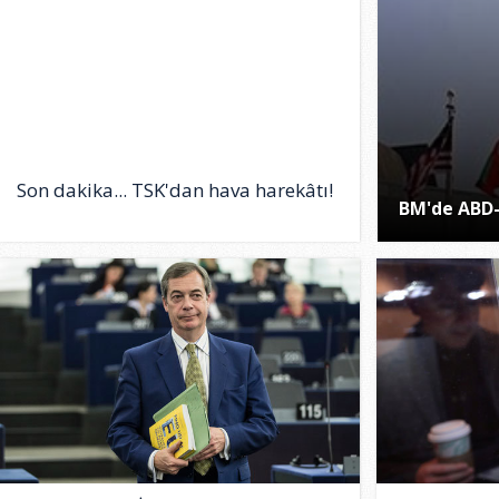
Son dakika... TSK'dan hava harekâtı!
BM'de ABD-İ