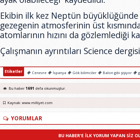
Ekibin ilk kez Neptün büyüklüğünde 
gezegenin atmosferinin üst kısmınd
atomlarının hızını da gözlemlediği ka
Çalışmanın ayrıntıları Science dergis
Etiketler
Cenevre
İspanya
Gök bilimciler
Balon gibi şişiyor
g
Bu haber
1691
defa okunmuştur.
Kaynak: www.milliyet.com
YORUMLAR
BU HABER'E ILK YORUM YAPAN SIZ O