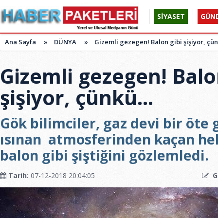
SİYASET
GÜN
Ana Sayfa
»
DÜNYA
»
Gizemli gezegen! Balon gibi şişiyor, çünk
Gizemli gezegen! Balo
şişiyor, çünkü...
Gök bilimciler, gaz devi bir öte 
ısınan atmosferinden kaçan he
balon gibi şiştiğini gözlemledi.
Tarih:
07-12-2018 20:04:05
G