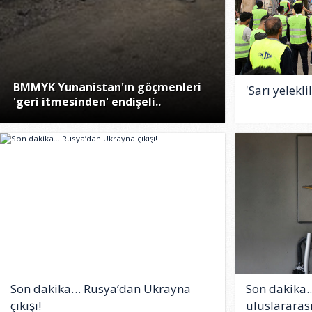
BMMYK Yunanistan'ın göçmenleri
'Sarı yelekli
'geri itmesinden' endişeli..
Son dakika… Rusya’dan Ukrayna
Son dakika..
çıkışı!
uluslararas