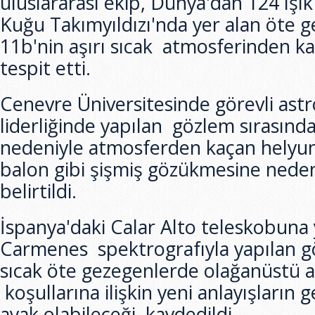
uluslararası ekip, Dünya'dan 124 ışık 
Kuğu Takımyıldızı'nda yer alan öte 
11b'nin aşırı sıcak atmosferinden 
tespit etti.
Cenevre Üniversitesinde görevli ast
liderliğinde yapılan gözlem sırasında
nedeniyle atmosferden kaçan hely
balon gibi şişmiş gözükmesine nede
belirtildi.
İspanya'daki Calar Alto teleskobuna y
Carmenes spektrografıyla yapılan g
sıcak öte gezegenlerde olağanüstü 
koşullarına ilişkin yeni anlayışların g
ayak olabileceği kaydedildi.