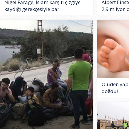
Nigel Farage, İslam karşıtı çizgiye
Albert Einst
kaydığı gerekçesiyle par..
2,9 milyon d
Ölüden yapı
doğdu!