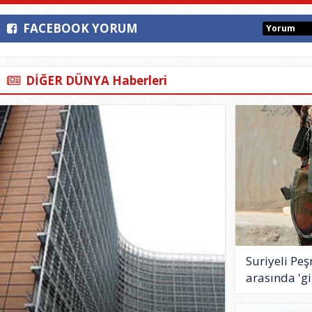
FACEBOOK YORUM
Yorum
DİĞER DÜNYA Haberleri
Suriyeli Peş
arasında 'giz