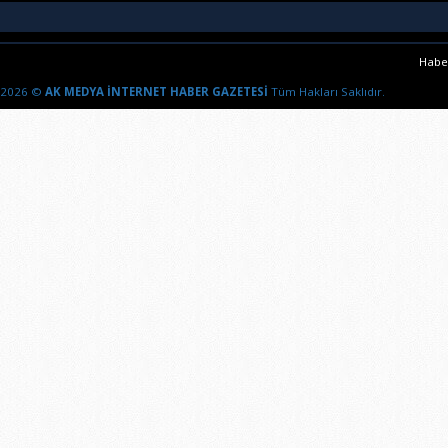
Haber
2026 ©
AK MEDYA İNTERNET HABER GAZETESİ
Tüm Hakları Saklıdır.