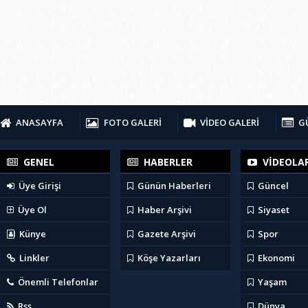
ANASAYFA
FOTO GALERİ
VİDEO GALERİ
G
GENEL
HABERLER
VİDEOLA
Üye Girişi
Günün Haberleri
Güncel
Üye Ol
Haber Arşivi
Siyaset
Künye
Gazete Arşivi
Spor
Linkler
Köşe Yazarları
Ekonomi
Önemli Telefonlar
Yaşam
Rss
Dünya