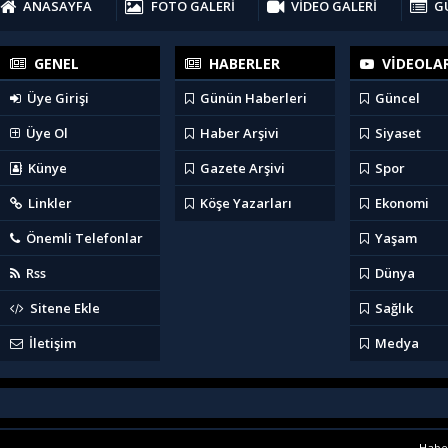
ANASAYFA
FOTO GALERİ
VİDEO GALERİ
G
GENEL
HABERLER
VİDEOLA
Üye Girişi
Günün Haberleri
Güncel
Üye Ol
Haber Arşivi
Siyaset
Künye
Gazete Arşivi
Spor
Linkler
Köşe Yazarları
Ekonomi
Önemli Telefonlar
Yaşam
Rss
Dünya
Sitene Ekle
Sağlık
İletişim
Medya
Haber