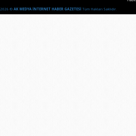
2026 ©
AK MEDYA İNTERNET HABER GAZETESİ
Tüm Hakları Saklıdır.