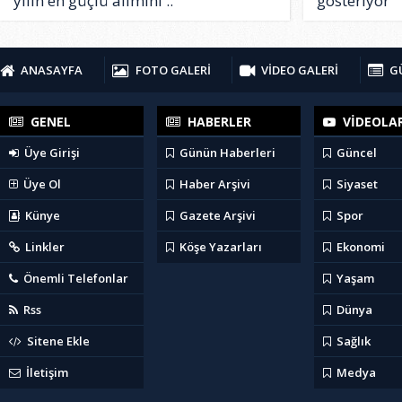
yılın en güçlü alımını ..
gösteriyor
ANASAYFA
FOTO GALERİ
VİDEO GALERİ
G
GENEL
HABERLER
VİDEOLA
Üye Girişi
Günün Haberleri
Güncel
Üye Ol
Haber Arşivi
Siyaset
Künye
Gazete Arşivi
Spor
Linkler
Köşe Yazarları
Ekonomi
Önemli Telefonlar
Yaşam
Rss
Dünya
Sitene Ekle
Sağlık
İletişim
Medya