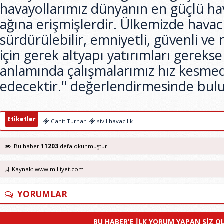
havayollarımız dünyanın en güçlü ha
ağına erişmişlerdir. Ülkemizde havacı
sürdürülebilir, emniyetli, güvenli ve 
için gerek altyapı yatırımları gerek
anlamında çalışmalarımız hız kesm
edecektir." değerlendirmesinde bul
Etiketler
Cahit Turhan
sivil havacılık
Bu haber
11203
defa okunmuştur.
Kaynak: www.milliyet.com
YORUMLAR
BU HABER'E ILK YORUM YAPAN SIZ O