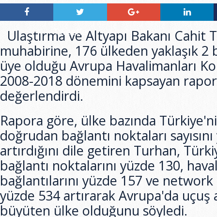
Tweetle
Ulaştırma ve Altyapı Bakanı Cahit 
muhabirine, 176 ülkeden yaklaşık 2 
üye olduğu Avrupa Havalimanları Kon
2008-2018 dönemini kapsayan rapo
değerlendirdi.
Rapora göre, ülke bazında Türkiye'ni
doğrudan bağlantı noktaları sayısını
artırdığını dile getiren Turhan, Türki
bağlantı noktalarını yüzde 130, hava
bağlantılarını yüzde 157 ve network b
yüzde 534 artırarak Avrupa'da uçuş a
büyüten ülke olduğunu söyledi.