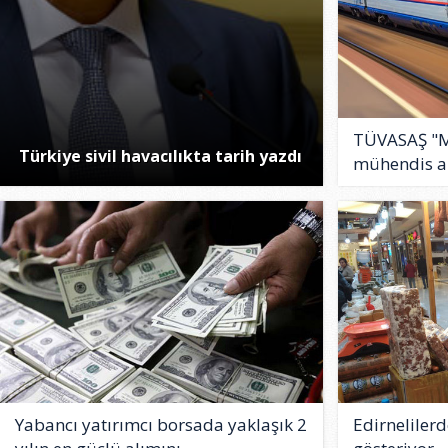
TÜVASAŞ "Mil
Türkiye sivil havacılıkta tarih yazdı
mühendis a
Yabancı yatırımcı borsada yaklaşık 2
Edirnelilerd