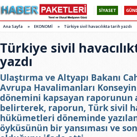
SİYASET
GÜN
Ana Sayfa
»
EKONOMİ
»
Türkiye sivil havacılıkta tarih yazdı
Türkiye sivil havacılık
yazdı
Ulaştırma ve Altyapı Bakanı Ca
Avrupa Havalimanları Konseyin
dönemini kapsayan raporunun a
belirterek, raporun, Türk sivil h
hükümetleri döneminde yazılan
öyküsünün bir yansıması ve son