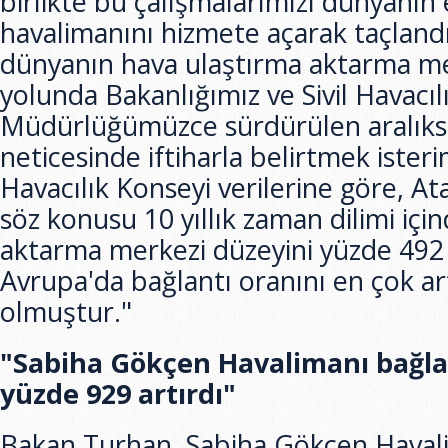
birlikte bu çalışmalarımızı dünyanın
havalimanını hizmete açarak taçlandı
dünyanın hava ulaştırma aktarma m
yolunda Bakanlığımız ve Sivil Havacıl
Müdürlüğümüzce sürdürülen aralıksı
neticesinde iftiharla belirtmek isteri
Havacılık Konseyi verilerine göre, A
söz konusu 10 yıllık zaman dilimi içi
aktarma merkezi düzeyini yüzde 492 
Avrupa'da bağlantı oranını en çok ar
olmuştur."
"Sabiha Gökçen Havalimanı bağla
yüzde 929 artırdı"
Bakan Turhan, Sabiha Gökçen Havali